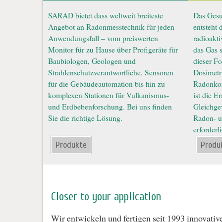
SARAD bietet dass weltweit breiteste
Das Gesu
Angebot an Radonmesstechnik für jeden
entsteht 
Anwendungsfall – vom preiswerten
radioakti
Monitor für zu Hause über Profigeräte für
das Gas s
Baubiologen, Geologen und
dieser Fo
Strahlenschutzverantwortliche, Sensoren
Dosimetri
für die Gebäudeautomation bis hin zu
Radonkon
komplexen Stationen für Vulkanismus-
ist die E
und Erdbebenforschung. Bei uns finden
Gleichge
Sie die richtige Lösung.
Radon- u
erforderli
Produkte
Produ
Closer to your application
Wir entwickeln und fertigen seit 1993 innovati