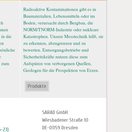
Radioaktive Kontaminationen gibt es in
Baumaterialien, Lebensmitteln oder im
ch
Boden, verursacht durch Bergbau, die
nnen
NORM/TNORM-Industrie oder nukleare
 in die
Katastrophen. Unsere Messtechnik hilft, sie
ien
zu erkennen, abzugrenzen und zu
rsönliche
bewerten. Entsorgungsbetriebe und
r
Sicherheitskräfte nutzen diese zum
z zum
Aufspüren von verborgenen Quellen,
Geologen für die Prospektion von Erzen.
Produkte
SARAD GmbH
Wiesbadener Straße 10
DE-01159 Dresden
6-23)