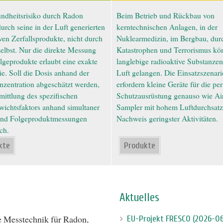
ndheitsrisiko durch Radon
Beim Betrieb und Rückbau von
durch seine in der Luft generierten
kerntechnischen Anlagen, in der
ven Zerfallsprodukte, nicht durch
Nuklearmedizin, im Bergbau, dur
elbst. Nur die direkte Messung
Katastrophen und Terrorismus kö
lgeprodukte erlaubt eine exakte
langlebige radioaktive Substanzen
e. Soll die Dosis anhand der
Luft gelangen. Die Einsatzszenar
zentration abgeschätzt werden,
erfordern kleine Geräte für die pe
rmittlung des spezifischen
Schutzausrüstung genauso wie Ai
wichtsfaktors anhand simultaner
Sampler mit hohem Luftdurchsat
nd Folgeproduktmessungen
Nachweis geringster Aktivitäten.
ch.
kte
Produkte
Aktuelles
ve Messtechnik für Radon,
EU-Projekt FRESCO (2026-0