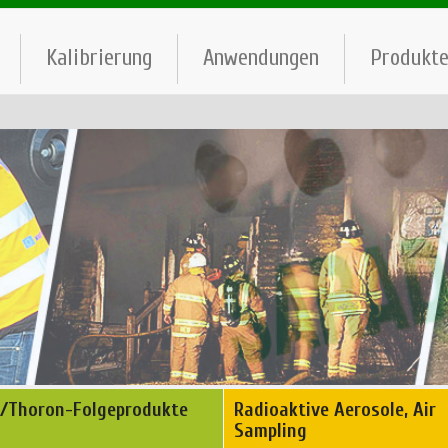
Kalibrierung
Anwendungen
Produkt
/Thoron-Folgeprodukte
Radioaktive Aerosole, Air
Sampling