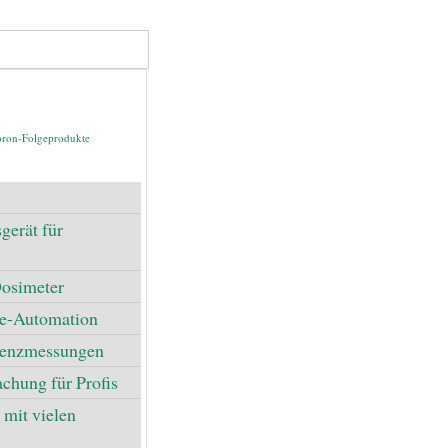
ron-Folgeprodukte
erät für
Dosimeter
de-Automation
erenzmessungen
hung für Profis
mit vielen