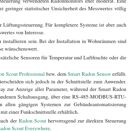
e Steuerung verwendeten Radonmonitors eher moderat. Eine
i geringer statistischer Unsicherheit des Messwertes völlig
ur Lüftungssteuerung. Für komplexere Systeme ist aber auch
wertes von Interesse.
installieren sein. Bei der Installation in Wohnräumen sind
se wünschenswert.
usätzliche Sensoren für Temperatur und Luftfeuchte oder die
n Scout Professional
bzw. dem
Smart Radon Sensor
erfüllt.
terscheiden sich jedoch in der Schnittstelle zum Anwender.
lay zur Anzeige aller Parameter, während der Smart Radon
orhandenen Schaltausgang, über eine RS-485-MODBUS-RTU-
 in allen gängigen Systemen zur Gebäudeautomatisierung
it einer Funkschnittstelle erhältlich.
 auch der
Radon Scout
hervorragend zur direkten Steuerung
adon Scout Everywhere
.