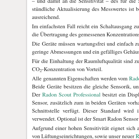
– und damit an die Sensitivität – des für di
stündliche Aktualisierung des Messwertes ist be
ausreichend.
Im einfachsten Fall reicht ein Schaltausgang z
die Übertragung des gemessenen Konzentrations
Die Geräte müssen wartungsfrei und einfach zu 
geringe Abmessungen und ein gefälliges Gehäu
Für die Einhaltung der Raumluftqualität sind z
CO
-Konzentration von Vorteil.
2
Alle genannten Eigenschaften werden vom
Rado
Beide Geräte besitzen die gleiche Sensorik, un
Der
Radon Scout Professional
besitzt ein Disp
Sensor, zusätzlich zum in beiden Geräten v
Schnittstelle verfügt. Dieser Standard wird
verwendet. Optional ist der Smart Radon Sensor m
Aufgrund einer hohen Sensitivität eignet sich
von Lüftungseinrichtungen, sowie unser neuer
R