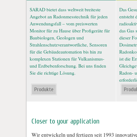
SARAD bietet dass weltweit breiteste
Das Gesu
Angebot an Radonmesstechnik für jeden
entsteht 
Anwendungsfall – vom preiswerten
radioakti
Monitor für zu Hause über Profigeräte für
das Gas s
Baubiologen, Geologen und
dieser Fo
Strahlenschutzverantwortliche, Sensoren
Dosimetri
für die Gebäudeautomation bis hin zu
Radonkon
komplexen Stationen für Vulkanismus-
ist die E
und Erdbebenforschung. Bei uns finden
Gleichge
Sie die richtige Lösung.
Radon- u
erforderli
Produkte
Produ
Closer to your application
Wir entwickeln und fertigen seit 1993 innovati