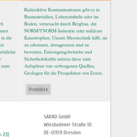
Radioaktive Kontaminationen gibt es in
Baumaterialien, Lebensmitteln oder im
ch
Boden, verursacht durch Bergbau, die
nnen
NORM/TNORM-Industrie oder nukleare
 in die
Katastrophen. Unsere Messtechnik hilft, sie
ien
zu erkennen, abzugrenzen und zu
rsönliche
bewerten. Entsorgungsbetriebe und
r
Sicherheitskräfte nutzen diese zum
z zum
Aufspüren von verborgenen Quellen,
Geologen für die Prospektion von Erzen.
Produkte
SARAD GmbH
Wiesbadener Straße 10
DE-01159 Dresden
6-23)