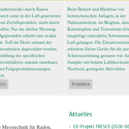
ndheitsrisiko durch Radon
Beim Betrieb und Rückbau von
durch seine in der Luft generierten
kerntechnischen Anlagen, in der
ven Zerfallsprodukte, nicht durch
Nuklearmedizin, im Bergbau, dur
elbst. Nur die direkte Messung
Katastrophen und Terrorismus kö
lgeprodukte erlaubt eine exakte
langlebige radioaktive Substanzen
e. Soll die Dosis anhand der
Luft gelangen. Die Einsatzszenar
zentration abgeschätzt werden,
erfordern kleine Geräte für die pe
rmittlung des spezifischen
Schutzausrüstung genauso wie Ai
wichtsfaktors anhand simultaner
Sampler mit hohem Luftdurchsat
nd Folgeproduktmessungen
Nachweis geringster Aktivitäten.
ch.
kte
Produkte
Aktuelles
ve Messtechnik für Radon,
EU-Projekt FRESCO (2026-0