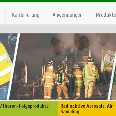
Kalibrierung
Anwendungen
Produkt
/Thoron-Folgeprodukte
Radioaktive Aerosole, Air
Sampling